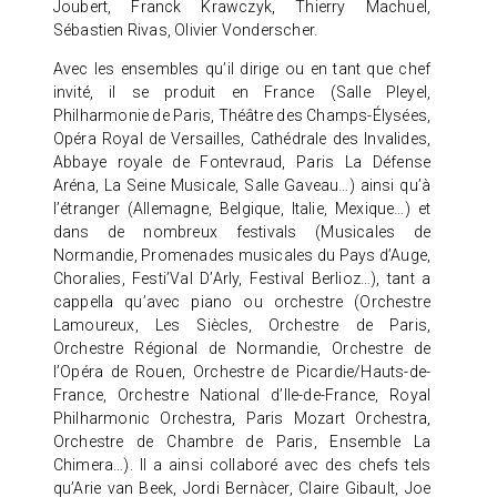
Joubert, Franck Krawczyk, Thierry Machuel,
Sébastien Rivas, Olivier Vonderscher.
Avec les ensembles qu’il dirige ou en tant que chef
invité, il se produit en France (Salle Pleyel,
Philharmonie de Paris, Théâtre des Champs-Élysées,
Opéra Royal de Versailles, Cathédrale des Invalides,
Abbaye royale de Fontevraud, Paris La Défense
Aréna, La Seine Musicale, Salle Gaveau…) ainsi qu’à
l’étranger (Allemagne, Belgique, Italie, Mexique…) et
dans de nombreux festivals (Musicales de
Normandie, Promenades musicales du Pays d’Auge,
Choralies, Festi’Val D’Arly, Festival Berlioz…), tant a
cappella qu’avec piano ou orchestre (Orchestre
Lamoureux, Les Siècles, Orchestre de Paris,
Orchestre Régional de Normandie, Orchestre de
l’Opéra de Rouen, Orchestre de Picardie/Hauts-de-
France, Orchestre National d’Ile-de-France, Royal
Philharmonic Orchestra, Paris Mozart Orchestra,
Orchestre de Chambre de Paris, Ensemble La
Chimera…).
Il a ainsi collaboré avec des chefs tels
qu’Arie van Beek, Jordi Bernàcer, Claire Gibault, Joe